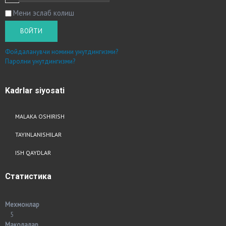
Мени эслаб колиш
ВОЙТИ
Фойдаланувчи номини унутдингизми?
Паролни унутдингизми?
Kadrlar
siyosati
MALAKA OSHIRISH
TAYINLANISHILAR
ISH QAYDLAR
Статистика
Мехмонлар
5
Маколалар