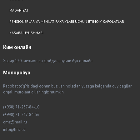
MADANIYAT
PENSIONERLAR VA MEHNAT FAXRIYLARI UCHUN IJTIMOIY KAFOLATLAR
KASABA UYUSHMASI
Ким
онлайн
Хозир 170 мехмон ва фойдаланувчи йук онлайн
Monopoliya
Raqobat to'g'risidagi qonun buzilish holatlari yuzaga kelganda quyidagilar
orqali murojaat qilishingiz mumkin.
(+998) 71-237-84-10
(+998) 71-237-84-56
qmz@mail.ru
info@lmz.uz