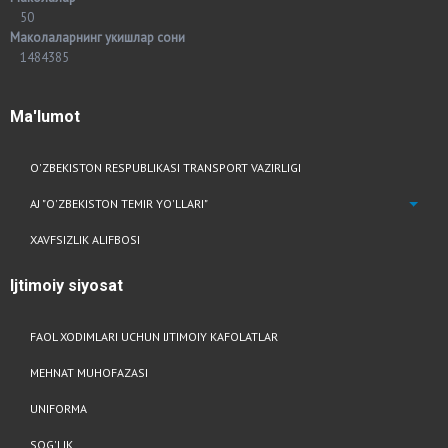
50
Маколаларнинг укишлар сони
1484385
Ma'lumot
O'ZBEKISTON RESPUBLIKASI TRANSPORT VAZIRLIGI
AJ "O'ZBEKISTON TEMIR YO'LLARI"
XAVFSIZLIK ALIFBOSI
Ijtimoiy
siyosat
FAOL XODIMLARI UCHUN IJTIMOIY KAFOLATLAR
MEHNAT MUHOFAZASI
UNIFORMA
SOG'LIK