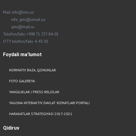
Mail: info@lmz.uz
info_qmz@umail.uz
qmz@mail.ru
Telefon/faks: +998 71 237-84-01
O'TY telefon/faks: 4-43-01
Foydali
ma'lumot
NORMATIV BAZA, QONUNLAR
FOTO GALEREYA
YANGILIKLAR / PRESS-RELIZLAR
YAGONA INTERAKTIV DAVLAT XIZMATLARI PORTALI
HARAKATLAR STRATEGIYASI 2017-2021
Qidiruv