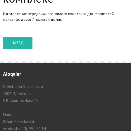
Изготовление передвижного жилого комплекса для строителей
железных дорог / полевой домик.
Aloqalar
O'zbekiston Respublikasi,
100213, Toshkent,
H.Baykaro kuchasi, 41
Manzil:
Bekat: Mebellar uyi
Avtobuslar: 13t, 99, 110, 54.