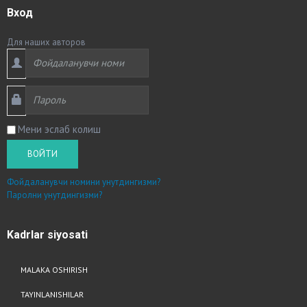
Вход
Для наших авторов
Мени эслаб колиш
ВОЙТИ
Фойдаланувчи номини унутдингизми?
Паролни унутдингизми?
Kadrlar
siyosati
MALAKA OSHIRISH
TAYINLANISHILAR