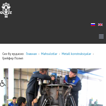
Сиз бу ердасиз:
Главная
Mahsulotlar
Metall konstruksiyalar
Грейфер Полип