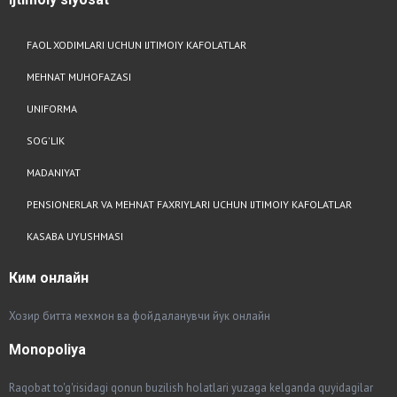
FAOL XODIMLARI UCHUN IJTIMOIY KAFOLATLAR
MEHNAT MUHOFAZASI
UNIFORMA
SOG'LIK
MADANIYAT
PENSIONERLAR VA MEHNAT FAXRIYLARI UCHUN IJTIMOIY KAFOLATLAR
KASABA UYUSHMASI
Ким
онлайн
Хозир битта мехмон ва фойдаланувчи йук онлайн
Monopoliya
Raqobat to'g'risidagi qonun buzilish holatlari yuzaga kelganda quyidagilar