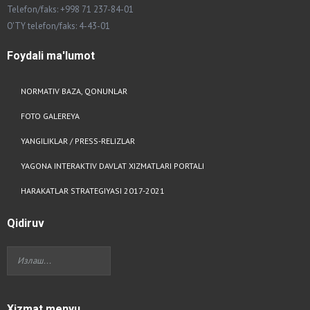
Telefon/faks: +998 71 237-84-01
O'TY telefon/faks: 4-43-01
Foydali
ma'lumot
NORMATIV BAZA, QONUNLAR
FOTO GALEREYA
YANGILIKLAR / PRESS-RELIZLAR
YAGONA INTERAKTIV DAVLAT XIZMATLARI PORTALI
HARAKATLAR STRATEGIYASI 2017-2021
Qidiruv
Xizmat
menyu