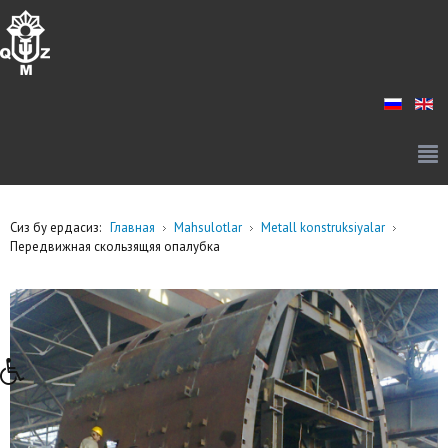
Сиз бу ердасиз:
Главная
Mahsulotlar
Metall konstruksiyalar
Передвижная скользящяя опалубка