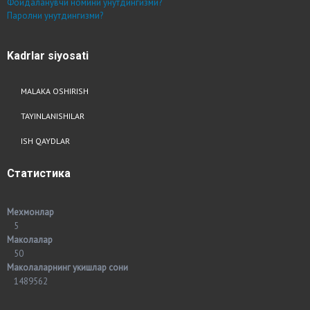
Фойдаланувчи номини унутдингизми?
Паролни унутдингизми?
Kadrlar
siyosati
MALAKA OSHIRISH
TAYINLANISHILAR
ISH QAYDLAR
Статистика
Мехмонлар
5
Маколалар
50
Маколаларнинг укишлар сони
1489562