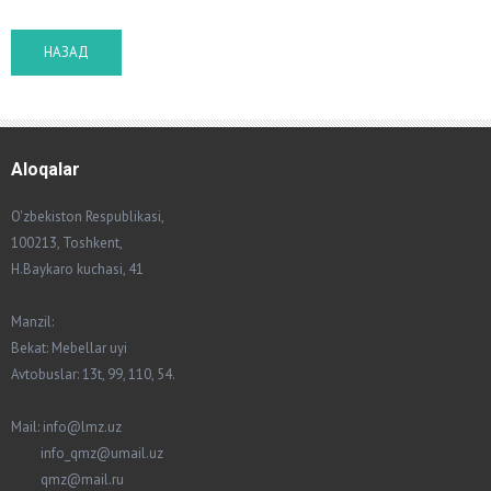
Aloqalar
O'zbekiston Respublikasi,
100213, Toshkent,
H.Baykaro kuchasi, 41
Manzil:
Bekat: Mebellar uyi
Avtobuslar: 13t, 99, 110, 54.
Mail: info@lmz.uz
info_qmz@umail.uz
qmz@mail.ru