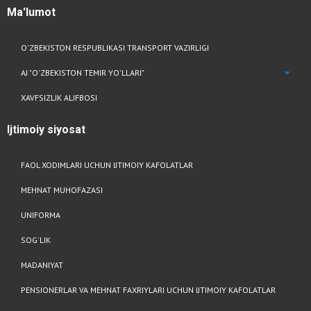
Ma'lumot
O'ZBEKISTON RESPUBLIKASI TRANSPORT VAZIRLIGI
AJ "O'ZBEKISTON TEMIR YO'LLARI"
XAVFSIZLIK ALIFBOSI
Ijtimoiy
siyosat
FAOL XODIMLARI UCHUN IJTIMOIY KAFOLATLAR
MEHNAT MUHOFAZASI
UNIFORMA
SOG'LIK
MADANIYAT
PENSIONERLAR VA MEHNAT FAXRIYLARI UCHUN IJTIMOIY KAFOLATLAR