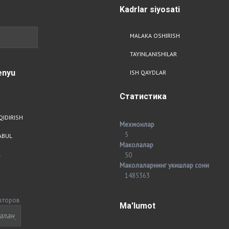
Kadrlar
siyosati
MALAKA OSHIRISH
TAYINLANISHILAR
nyu
ISH QAYDLAR
Статистика
QIDIRISH
Мехмонлар
5
ABUL
Маколалар
R
50
Маколаларнинг укишлар сони
1485363
второв
Ma'lumot