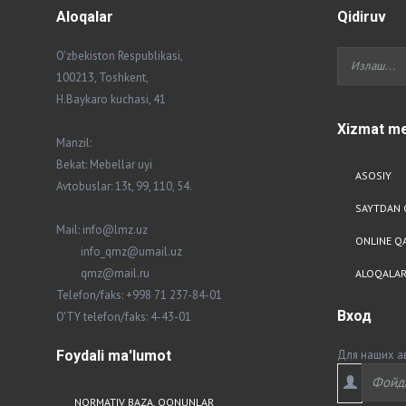
Aloqalar
Qidiruv
O'zbekiston Respublikasi,
100213, Toshkent,
H.Baykaro kuchasi, 41
Xizmat
me
Manzil:
Bekat: Mebellar uyi
ASOSIY
Avtobuslar: 13t, 99, 110, 54.
SAYTDAN 
Mail: info@lmz.uz
ONLINE Q
info_qmz@umail.uz
qmz@mail.ru
ALOQALA
Telefon/faks: +998 71 237-84-01
Вход
O'TY telefon/faks: 4-43-01
Foydali
ma'lumot
Для наших а
NORMATIV BAZA, QONUNLAR