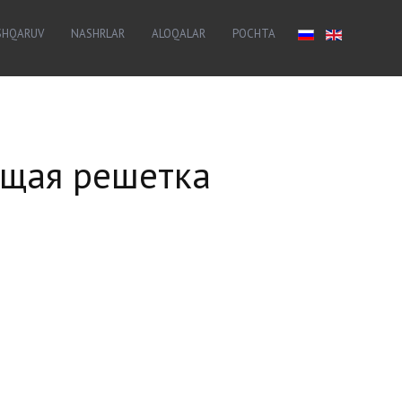
SHQARUV
NASHRLAR
ALOQALAR
POCHTA
щая решетка