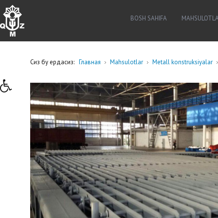
BOSH SAHIFA
MAHSULOTL
Сиз бу ердасиз:
Главная
Mahsulotlar
Metall konstruksiyalar