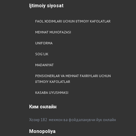
Ijtimoiy
siyosat
FAOL XODIMLARI UCHUN IJTIMOIY KAFOLATLAR
MEHNAT MUHOFAZASI
UNIFORMA
SOG'LIK
MADANIYAT
PENSIONERLAR VA MEHNAT FAXRIYLARI UCHUN
IJTIMOIY KAFOLATLAR
KASABA UYUSHMASI
Ким
онлайн
Хозир 182 мехмон ва фойдаланувчи йук онлайн
Monopoliya