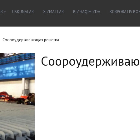
AR
USKUNALAR
XIZMATLAR
BIZ HAQIMIZDA
KORPORATIV BO
Cоороудерживающая решетка
Cоороудерживаю