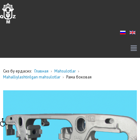
Сиз бу ердасиз:
Главная
Mahsulotlar
Mahalliylashtirilgan mahsulotlar
Рама боковая