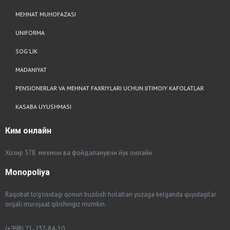
MEHNAT MUHOFAZASI
UNIFORMA
SOG'LIK
MADANIYAT
PENSIONERLAR VA MEHNAT FAXRIYLARI UCHUN IJTIMOIY KAFOLATLAR
KASABA UYUSHMASI
Ким
онлайн
Хозир 578 мехмон ва фойдаланувчи йук онлайн
Monopoliya
Raqobat to'g'risidagi qonun buzilish holatlari yuzaga kelganda quyidagilar
orqali murojaat qilishingiz mumkin.
(+998) 71-237-84-10