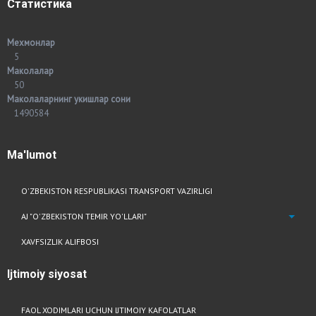
Статистика
Мехмонлар
5
Маколалар
50
Маколаларнинг укишлар сони
1490584
Ma'lumot
O'ZBEKISTON RESPUBLIKASI TRANSPORT VAZIRLIGI
AJ "O'ZBEKISTON TEMIR YO'LLARI"
XAVFSIZLIK ALIFBOSI
Ijtimoiy
siyosat
FAOL XODIMLARI UCHUN IJTIMOIY KAFOLATLAR