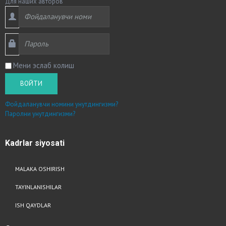
Для наших авторов
Мени эслаб колиш
ВОЙТИ
Фойдаланувчи номини унутдингизми?
Паролни унутдингизми?
Kadrlar
siyosati
MALAKA OSHIRISH
TAYINLANISHILAR
ISH QAYDLAR