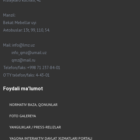
H.Baykaro kuchasi, 41
Manzil:
Bekat: Mebellar uyi
Avtobuslar: 13t, 99, 110, 54.
Mail: info@lmz.uz
info_qmz@umail.uz
qmz@mail.ru
Telefon/faks: +998 71 237-84-01
O'TY telefon/faks: 4-43-01
Foydali
ma'lumot
NORMATIV BAZA, QONUNLAR
FOTO GALEREYA
YANGILIKLAR / PRESS-RELIZLAR
YAGONA INTERAKTIV DAVLAT XIZMATLARI PORTALI