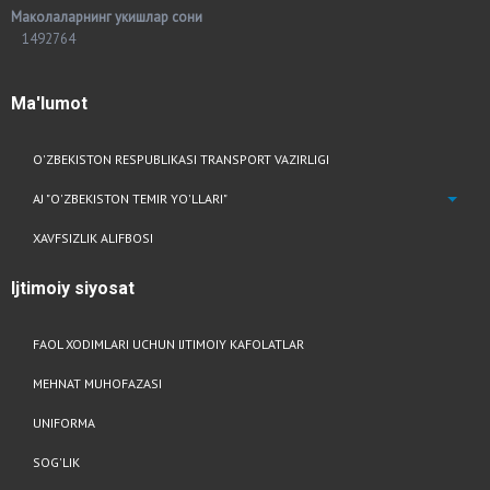
Маколаларнинг укишлар сони
1492764
Ma'lumot
O'ZBEKISTON RESPUBLIKASI TRANSPORT VAZIRLIGI
AJ "O'ZBEKISTON TEMIR YO'LLARI"
XAVFSIZLIK ALIFBOSI
Ijtimoiy
siyosat
FAOL XODIMLARI UCHUN IJTIMOIY KAFOLATLAR
MEHNAT MUHOFAZASI
UNIFORMA
SOG'LIK