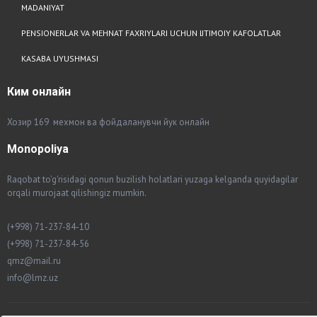
MADANIYAT
PENSIONERLAR VA MEHNAT FAXRIYLARI UCHUN IJTIMOIY KAFOLATLAR
KASABA UYUSHMASI
Ким
онлайн
Хозир 169 мехмон ва фойдаланувчи йук онлайн
Monopoliya
Raqobat to'g'risidagi qonun buzilish holatlari yuzaga kelganda quyidagilar
orqali murojaat qilishingiz mumkin.
(+998) 71-237-84-10
(+998) 71-237-84-56
qmz@mail.ru
info@lmz.uz