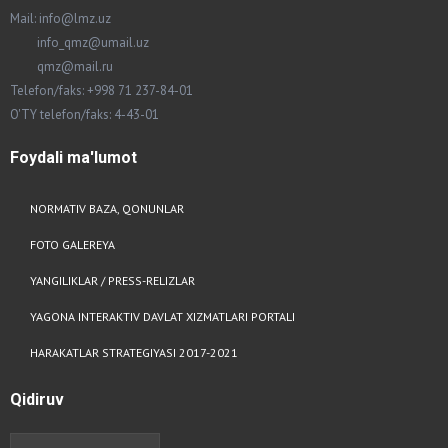
Mail: info@lmz.uz
info_qmz@umail.uz
qmz@mail.ru
Telefon/faks: +998 71 237-84-01
O'TY telefon/faks: 4-43-01
Foydali
ma'lumot
NORMATIV BAZA, QONUNLAR
FOTO GALEREYA
YANGILIKLAR / PRESS-RELIZLAR
YAGONA INTERAKTIV DAVLAT XIZMATLARI PORTALI
HARAKATLAR STRATEGIYASI 2017-2021
Qidiruv