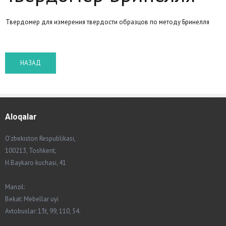
Твердомер для измерения твердости образцов по методу Бринелля
Aloqalar
O'zbekiston Respublikasi,
100213, Toshkent,
H.Baykaro kuchasi, 41
Manzil:
Bekat: Mebellar uyi
Avtobuslar: 13t, 99, 110, 54.