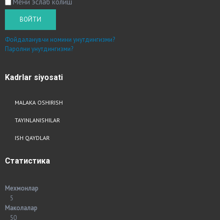
Мени эслаб колиш
ВОЙТИ
Фойдаланувчи номини унутдингизми?
Паролни унутдингизми?
Kadrlar
siyosati
MALAKA OSHIRISH
TAYINLANISHILAR
ISH QAYDLAR
Статистика
Мехмонлар
5
Маколалар
50