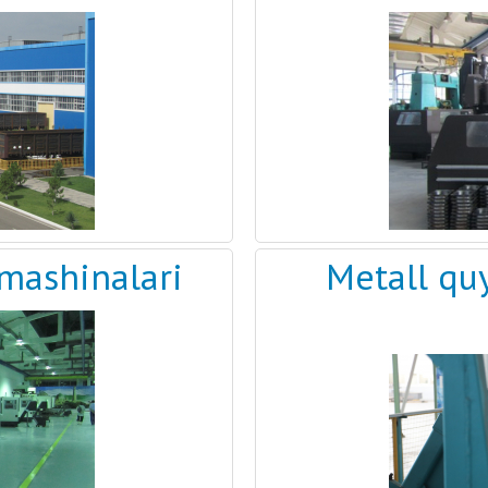
 mashinalari
Metall quy