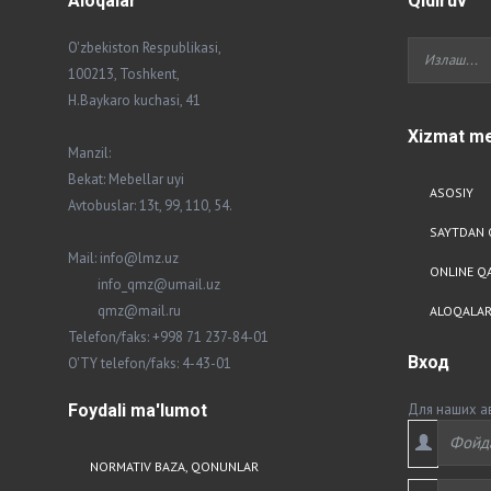
Aloqalar
Qidiruv
O'zbekiston Respublikasi,
100213, Toshkent,
H.Baykaro kuchasi, 41
Xizmat
me
Manzil:
Bekat: Mebellar uyi
ASOSIY
Avtobuslar: 13t, 99, 110, 54.
SAYTDAN 
Mail: info@lmz.uz
ONLINE Q
info_qmz@umail.uz
qmz@mail.ru
ALOQALA
Telefon/faks: +998 71 237-84-01
Вход
O'TY telefon/faks: 4-43-01
Foydali
ma'lumot
Для наших а
NORMATIV BAZA, QONUNLAR