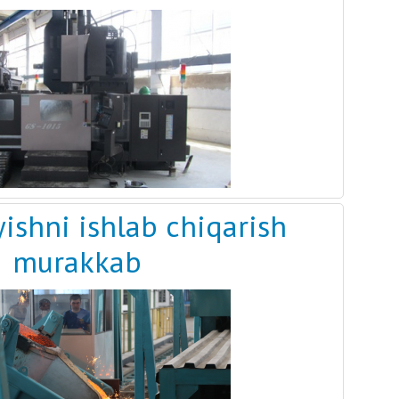
ishni ishlab chiqarish
murakkab