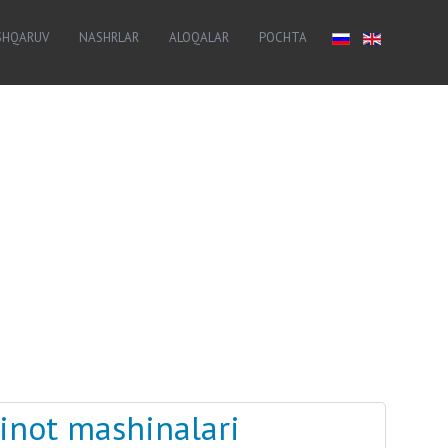
SHQARUV
NASHRLAR
ALOQALAR
POCHTA
inot mashinalari