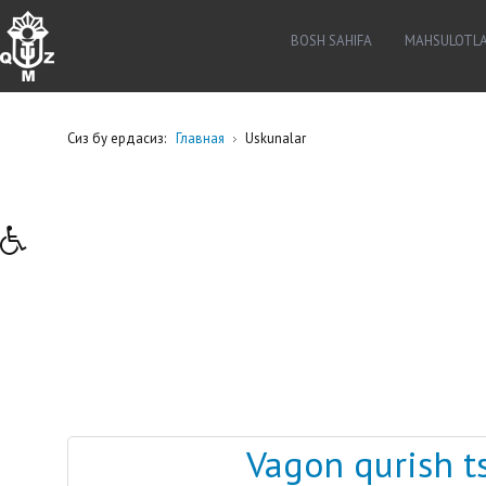
BOSH SAHIFA
MAHSULOTL
Сиз бу ердасиз:
Главная
Uskunalar
Vagon qurish t