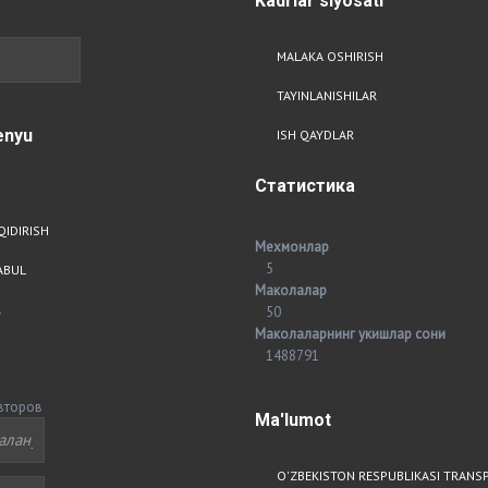
Kadrlar
siyosati
MALAKA OSHIRISH
TAYINLANISHILAR
nyu
ISH QAYDLAR
Статистика
QIDIRISH
Мехмонлар
5
ABUL
Маколалар
R
50
Маколаларнинг укишлар сони
1488791
второв
Ma'lumot
O'ZBEKISTON RESPUBLIKASI TRANS