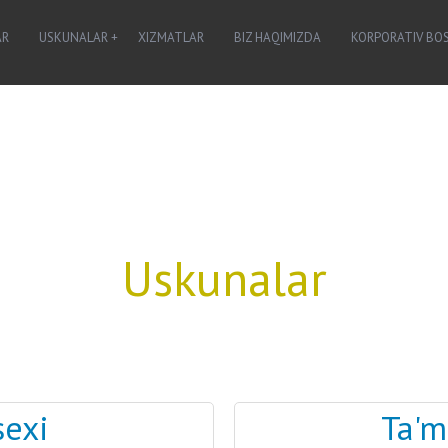
AR
USKUNALAR
XIZMATLAR
BIZ HAQIMIZDA
KORPORATIV BO
Uskunalar
sexi
Ta'm