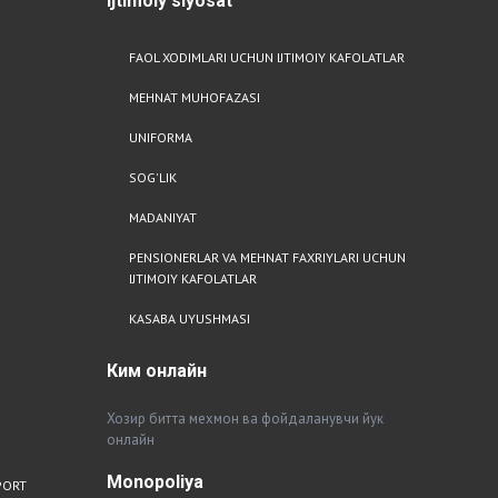
Ijtimoiy
siyosat
FAOL XODIMLARI UCHUN IJTIMOIY KAFOLATLAR
MEHNAT MUHOFAZASI
UNIFORMA
SOG'LIK
MADANIYAT
PENSIONERLAR VA MEHNAT FAXRIYLARI UCHUN
IJTIMOIY KAFOLATLAR
KASABA UYUSHMASI
Ким
онлайн
Хозир битта мехмон ва фойдаланувчи йук
онлайн
Monopoliya
PORT