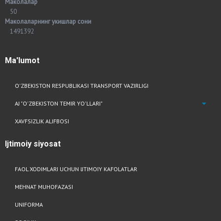
Маколалар
50
Маколаларнинг укишлар сони
1491392
Ma'lumot
O'ZBEKISTON RESPUBLIKASI TRANSPORT VAZIRLIGI
AJ "O'ZBEKISTON TEMIR YO'LLARI"
XAVFSIZLIK ALIFBOSI
Ijtimoiy
siyosat
FAOL XODIMLARI UCHUN IJTIMOIY KAFOLATLAR
MEHNAT MUHOFAZASI
UNIFORMA