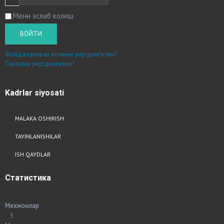
Мени эслаб колиш
ВОЙТИ
Фойдаланувчи номини унутдингизми?
Паролни унутдингизми?
Kadrlar
siyosati
MALAKA OSHIRISH
TAYINLANISHILAR
ISH QAYDLAR
Статистика
Мехмонлар
5