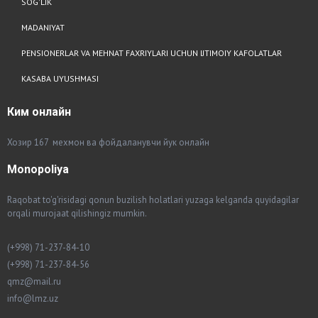
SOG'LIK
MADANIYAT
PENSIONERLAR VA MEHNAT FAXRIYLARI UCHUN IJTIMOIY KAFOLATLAR
KASABA UYUSHMASI
Ким
онлайн
Хозир 167 мехмон ва фойдаланувчи йук онлайн
Monopoliya
Raqobat to'g'risidagi qonun buzilish holatlari yuzaga kelganda quyidagilar
orqali murojaat qilishingiz mumkin.
(+998) 71-237-84-10
(+998) 71-237-84-56
qmz@mail.ru
info@lmz.uz