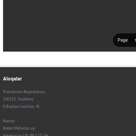
Aloqalar
O'zbekiston Respublikasi,
100213, Toshkent,
H.Baykaro kuchasi, 41
Manzil:
Bekat: Mebellar uyi
Avtobuslar: 13t, 99, 110, 54.