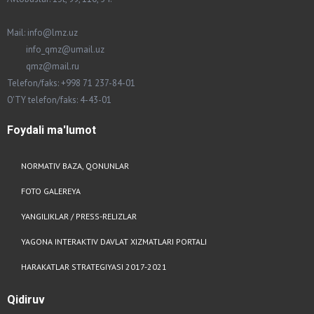
Mail: info@lmz.uz
info_qmz@umail.uz
qmz@mail.ru
Telefon/faks: +998 71 237-84-01
O'TY telefon/faks: 4-43-01
Foydali
ma'lumot
NORMATIV BAZA, QONUNLAR
FOTO GALEREYA
YANGILIKLAR / PRESS-RELIZLAR
YAGONA INTERAKTIV DAVLAT XIZMATLARI PORTALI
HARAKATLAR STRATEGIYASI 2017-2021
Qidiruv