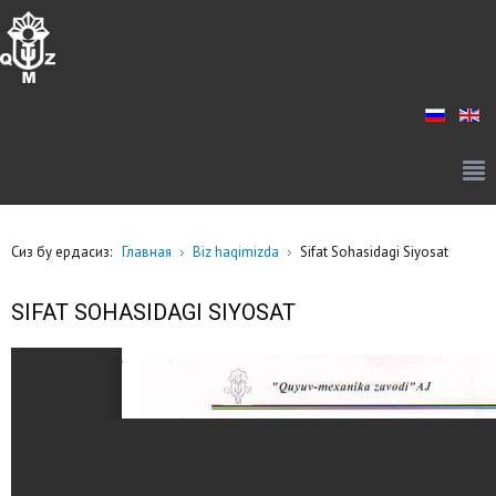
Сиз бу ердасиз:
Главная
Biz haqimizda
Sifat Sohasidagi Siyosat
SIFAT SOHASIDAGI SIYOSAT