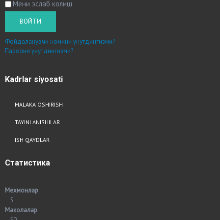
Мени эслаб колиш
ВОЙТИ
Фойдаланувчи номини унутдингизми?
Паролни унутдингизми?
Kadrlar
siyosati
MALAKA OSHIRISH
TAYINLANISHILAR
ISH QAYDLAR
Статистика
Мехмонлар
5
Маколалар
50