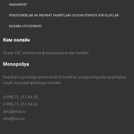
MADANIYAT
PENSIONERLAR VA MEHNAT FAXRIYLARI UCHUN IJTIMOIY KAFOLATLAR
KASABA UYUSHMASI
Ким
онлайн
Хозир 102 мехмон ва фойдаланувчи йук онлайн
Monopoliya
Raqobat to'g'risidagi qonun buzilish holatlari yuzaga kelganda quyidagilar
orqali murojaat qilishingiz mumkin.
(+998) 71-237-84-10
(+998) 71-237-84-56
qmz@mail.ru
info@lmz.uz