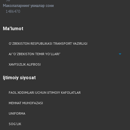
Маколаларнинг укишлар сони
1486470
Ma'lumot
O'ZBEKISTON RESPUBLIKASI TRANSPORT VAZIRLIGI
AJ "O'ZBEKISTON TEMIR YO'LLARI"
XAVFSIZLIK ALIFBOSI
Ijtimoiy
siyosat
FAOL XODIMLARI UCHUN IJTIMOIY KAFOLATLAR
MEHNAT MUHOFAZASI
UNIFORMA
SOG'LIK