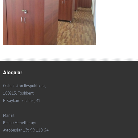
Aloqalar
O'zbekiston Respublikasi,
100213, Toshkent,
H.Baykaro kuchasi, 41
Manzil:
Bekat: Mebellar uyi
Avtobuslar: 13t, 99, 110, 54.