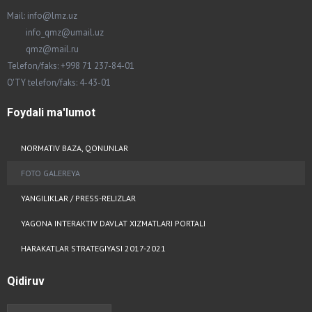
Mail: info@lmz.uz
info_qmz@umail.uz
qmz@mail.ru
Telefon/faks: +998 71 237-84-01
O'TY telefon/faks: 4-43-01
Foydali
ma'lumot
NORMATIV BAZA, QONUNLAR
FOTO GALEREYA
YANGILIKLAR / PRESS-RELIZLAR
YAGONA INTERAKTIV DAVLAT XIZMATLARI PORTALI
HARAKATLAR STRATEGIYASI 2017-2021
Qidiruv