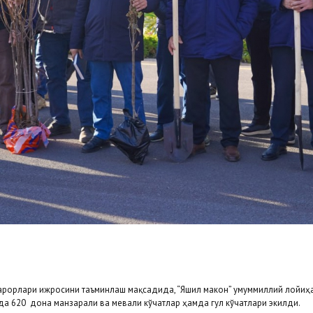
арорлари ижросини таъминлаш мақсадида, “Яшил макон” умуммиллий лойиҳа
а 620 дона манзарали ва мевали кўчатлар ҳамда гул кўчатлари экилди.