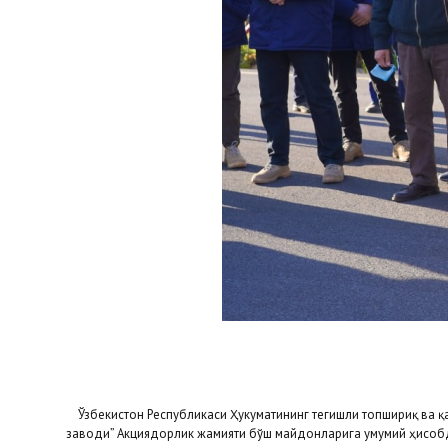
Ўзбекистон Республикаси Ҳукуматининг тегишли топшириқ ва қ
заводи” Акциядорлик жамияти бўш майдонларига умумий ҳисобд