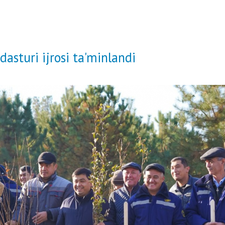
asturi ijrosi ta'minlandi