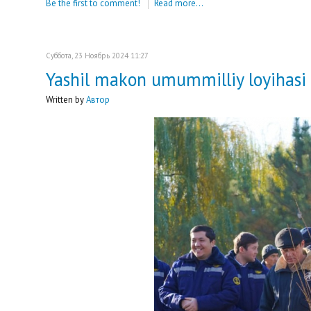
Be the first to comment!
Read more...
Суббота, 23 Ноябрь 2024 11:27
Yashil makon umummilliy loyihasi d
Written by
Автор