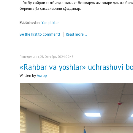
Ушбу хайрли тадбирда жамият бошқарув аъзолари ҳамда барча м
беришга ўз ҳиссаларини қўшдилар.
Published in
Yangiliklar
Be the first to comment!
Read more...
Понедельник, 28 Октябрь 2024 09:48
«Rahbar va yoshlar» uchrashuvi bo‘l
Written by
Автор