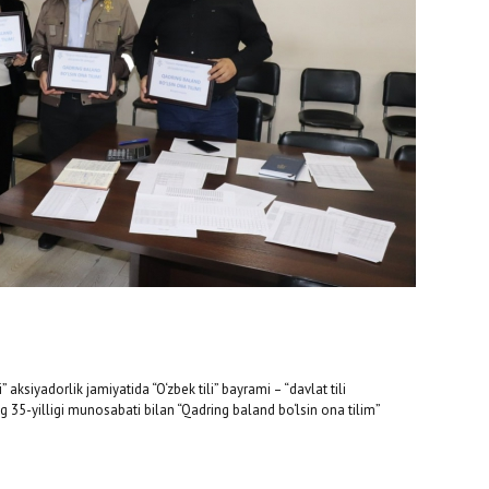
ksiyadorlik jamiyatida “O‘zbek tili” bayrami – “davlat tili
ng 35-yilligi munosabati bilan “Qadring baland bo‘lsin ona tilim”