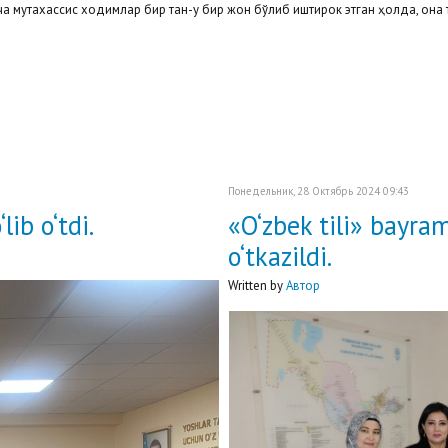
утахассис ходимлар бир тан-у бир жон бўлиб иштирок этган ҳолда, она т
Понедельник, 28 Октябрь 2024 09:43
ib o‘tdi.
«O‘zbek tili» bayra
o‘tkazildi.
Written by
Автор