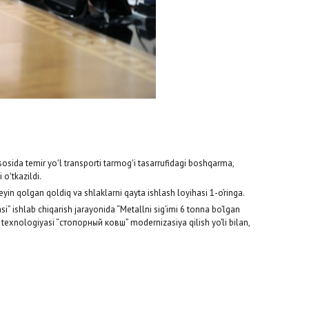
asosida temir yoʻl transporti tarmogʻi tasarrufidagi boshqarma,
oʻtkazildi.
n qolgan qoldiq va shlaklarni qayta ishlash loyihasi 1-o’ringa.
” ishlab chiqarish jarayonida “Metallni sig’imi 6 tonna bo’lgan
 texnologiyasi “стопорный ковш” modernizasiya qilish yo’li bilan,