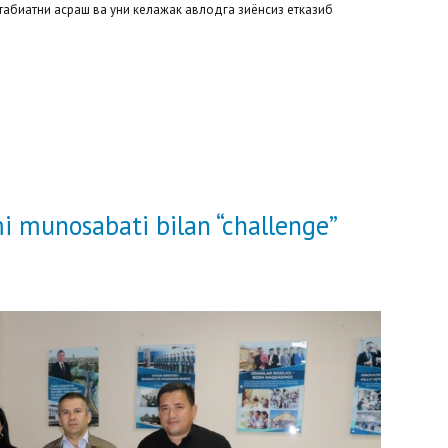
абиатни асраш ва уни келажак авлодга зиёнсиз етказиб
mi munosabati bilan “challenge”