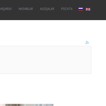
SHQARUV
NASHRLAR
ALOQALAR
POCHTA