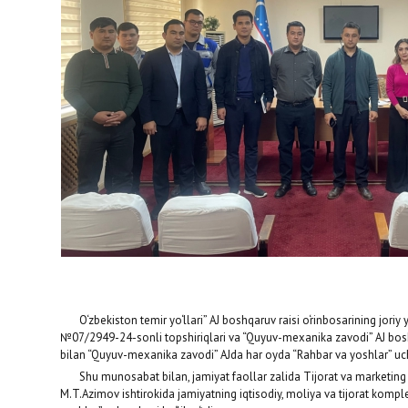
O‘zbekiston temir yo‘llari” AJ boshqaruv raisi o‘rinbosarining joriy
№07/2949-24-sonli topshiriqlari va “Quyuv-mexanika zavodi” AJ boshq
bilan “Quyuv-mexanika zavodi” AJda har oyda “Rahbar va yoshlar” uch
Shu munosabat bilan, jamiyat faollar zalida Tijorat va marketing m
M.T.Azimov ishtirokida jamiyatning iqtisodiy, moliya va tijorat komple