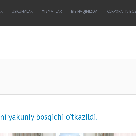
AR
USKUNALAR
XIZMATLAR
BIZ HAQIMIZDA
KORPORATIV BO
i yakuniy bosqichi o’tkazildi.