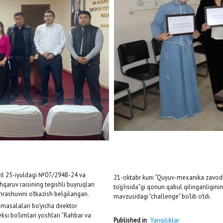
 yil 25-iyuldagi №07/2948-24 va
21-oktabr kuni “Quyuv-mexanika zavodi” a
aruv raisining tegishli buyruqlari
to‘g‘risida”gi qonun qabul qilinganligini
rashuvini o‘tkazish belgilangan.
mavzusidagi "challenge" bo‘lib o‘tdi.
asalalari bo‘yicha direktor
ksi bo‘limlari yoshlari “Rahbar va
Published in
Yangiliklar