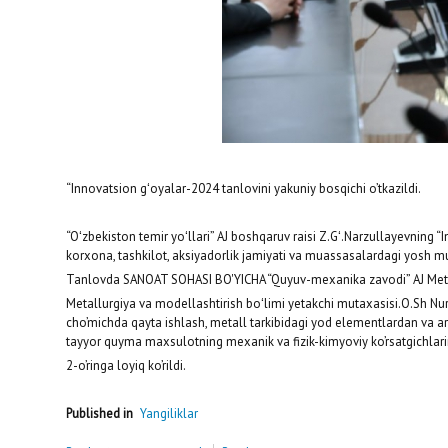
“Innovatsion gʻoyalar-2024 tanlovini yakuniy bosqichi o’tkazildi.
“Oʻzbekiston temir yoʻllari” AJ boshqaruv raisi Z.Gʻ.Narzullayevning “
korxona, tashkilot, aksiyadorlik jamiyati va muassasalardagi yosh mu
Tanlovda SANOAT SOHASI BO'YICHA “Quyuv-mexanika zavodi” AJ Metallur
Metallurgiya va modellashtirish boʻlimi yetakchi mutaxasisi.O.Sh Nur
cho’michda qayta ishlash, metall tarkibidagi yod elementlardan va ar
tayyor quyma maxsulotning mexanik va fizik-kimyoviy ko’rsatgichlarin
2-o’ringa loyiq ko’rildi.
Published in
Yangiliklar