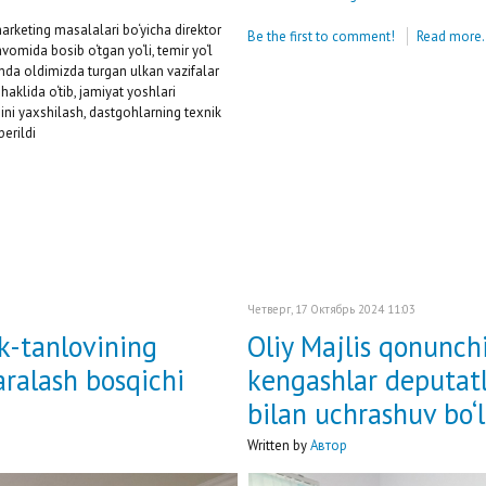
keting masalalari bo‘yicha direktor
Be the first to comment!
Read more.
omida bosib o‘tgan yo‘li, temir yo‘l
nda oldimizda turgan ulkan vazifalar
haklida o‘tib, jamiyat yoshlari
ini yaxshilash, dastgohlarning texnik
berildi
Четверг, 17 Октябрь 2024 11:03
ik-tanlovining
Oliy Majlis qonunchi
ralash bosqichi
kengashlar deputatla
bilan uchrashuv bo‘li
Written by
Автор