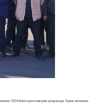
сининг 2024 йилги кузги мавсуми доирасида “Қуюв-механика