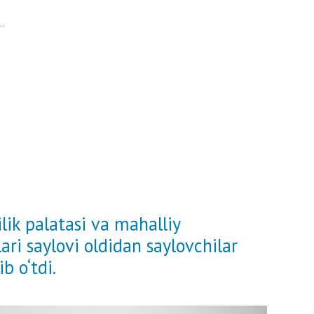
..
lik palatasi va mahalliy
ri saylovi oldidan saylovchilar
b o‘tdi.