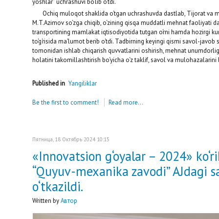
yoshlar” uchrashuvi bo‘lib o‘tdi.
Ochiq muloqot shaklida o‘tgan uchrashuvda dastlab, Tijorat va mar
M.T.Azimov so‘zga chiqib, o‘zining qisqa muddatli mehnat faoliyati dav
transportining mamlakat iqtisodiyotida tutgan o‘rni hamda hozirgi ku
to‘g‘risida ma’lumot berib o‘tdi. Tadbirning keyingi qismi savol-javob s
tomonidan ishlab chiqarish quvvatlarini oshirish, mehnat unumdorlig
holatini takomillashtirish bo‘yicha o‘z taklif, savol va mulohazalarini 
Published in
Yangiliklar
Be the first to comment!
Read more...
Пятница, 18 Октябрь 2024 10:15
«Innovatsion g‘oyalar – 2024» ko‘r
“Quyuv-mexanika zavodi” AJdagi sa
o‘tkazildi.
Written by
Автор