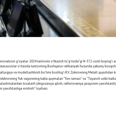
Innovatsion gʻoyalar-2024 tanlovini oʻtkazish toʻgʻrisida”gi N-572-sonli buyrugʻi 
taxassislar oʻrtasida tanlovning Boshqaruv rahbariyati huzurida yakuniy bosqichi 
giya va modellashtirish boʻlimi boshligʻi R.V. Zokirovning Metall quyishdan keyi
iddinovning Yuk vagonining katta quymalari “Yon ramasi” va “Tayanch ustki balkasi
alashmalardan tozalash (degozasiya qilish, rafinirovaniya jarayonini yaxshilash)
i yaxshilashga erishish” loyihasi.