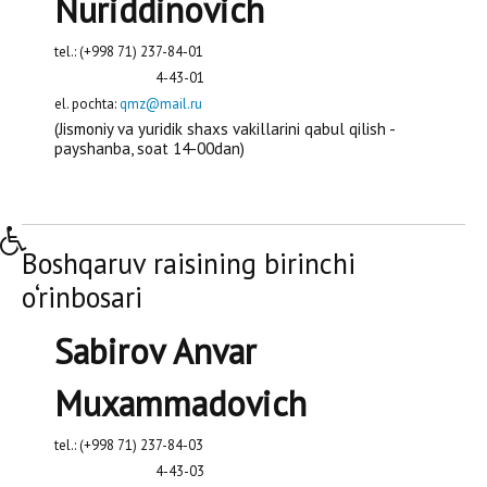
Nuriddinovich
tel.: (+998 71) 237-84-01
4-43-01
el. pochta:
qmz@mail.ru
(Jismoniy va yuridik shaxs vakillarini qabul qilish -
payshanba, soat 14-00dan)
Boshqaruv raisining birinchi
o‘rinbosari
Sabirov Anvar
Muxammadovich
tel.: (+998 71) 237-84-03
4-43-03