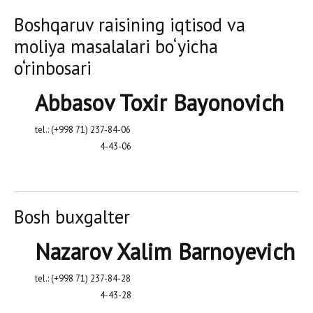
Boshqaruv raisining iqtisod va
moliya masalalari bo‘yicha
o‘rinbosari
Abbasov Toxir Bayonovich
tel.: (+998 71) 237-84-06
4-43-06
Bosh buxgalter
Nazarov Xalim Barnoyevich
tel.: (+998 71) 237-84-28
4-43-28