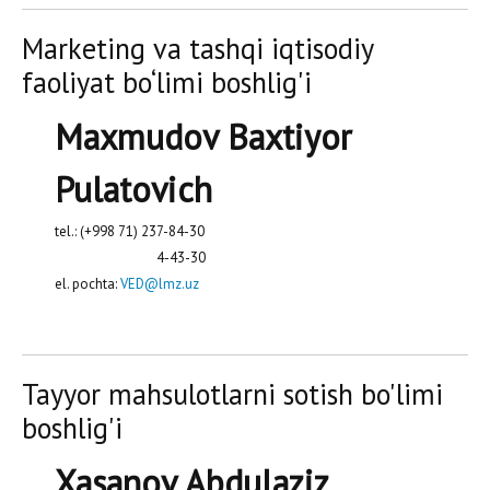
Marketing va tashqi iqtisodiy
faoliyat bo‘limi boshlig'i
Maxmudov Baxtiyor
Pulatovich
tel.: (+998 71) 237-84-30
4-43-30
el. pochta:
VED@lmz.uz
Tayyor mahsulotlarni sotish bo'limi
boshlig'i
Xasanov Abdulaziz