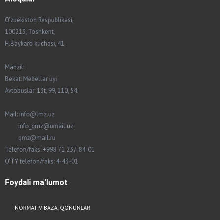
O'zbekiston Respublikasi,
100213, Toshkent,
H.Baykaro kuchasi, 41
Manzil:
Bekat: Mebellar uyi
Avtobuslar: 13t, 99, 110, 54.
Mail: info@lmz.uz
info_qmz@umail.uz
qmz@mail.ru
Telefon/faks: +998 71 237-84-01
O'TY telefon/faks: 4-43-01
Foydali
ma'lumot
NORMATIV BAZA, QONUNLAR