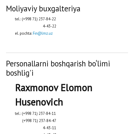
Moliyaviy buxgalteriya
tel.: (+998 71) 237-84-22
4-43-22
el. pochta:
Fin@lmz.uz
Personallarni boshqarish bo‘limi
boshlig'i
Raxmonov Elomon
Husenovich
tel.: (+998 71) 237-84-11
(+998 71) 237-84-47
4-43-11