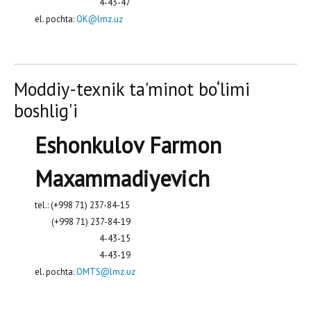
4-43-47
el. pochta:
OK@lmz.uz
Moddiy-texnik ta'minot bo‘limi
boshlig'i
Eshonkulov Farmon
Maxammadiyevich
tel.: (+998 71) 237-84-15
(+998 71) 237-84-19
4-43-15
4-43-19
el. pochta:
OMTS@lmz.uz