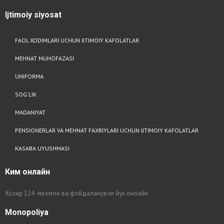
Ijtimoiy
siyosat
FAOL XODIMLARI UCHUN IJTIMOIY KAFOLATLAR
MEHNAT MUHOFAZASI
UNIFORMA
SOG'LIK
MADANIYAT
PENSIONERLAR VA MEHNAT FAXRIYLARI UCHUN IJTIMOIY KAFOLATLAR
KASABA UYUSHMASI
Ким
онлайн
Хозир 124 мехмон ва фойдаланувчи йук онлайн
Monopoliya