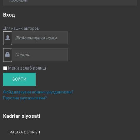
ALOQALAR
Вход
Для наших авторов
Мени эслаб колиш
ВОЙТИ
Фойдаланувчи номини унутдингизми?
Паролни унутдингизми?
Kadrlar
siyosati
MALAKA OSHIRISH