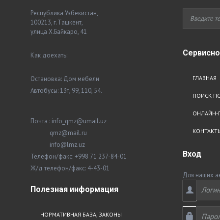
Республика Узбекистан,
100213, г.Ташкент,
улица Х.Байкаро, 41
Сервисн
Как доехать:
ГЛАВНАЯ
Остановка: Дом мебели
Автобусы: 13т, 99, 110, 54.
ПОИСК ПО
ОНЛАЙН-
Почта : info_qmz@umail.uz
КОНТАКТ
qmz@mail.ru
info@lmz.uz
Вход
Телефон/факс: +998 71 237-84-01
Ж/д телефон/факс: 4-43-01
Для наших а
Полезная
информация
НОРМАТИВНАЯ БАЗА, ЗАКОНЫ