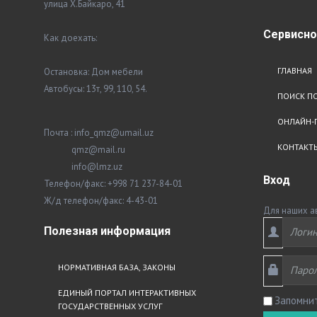
улица Х.Байкаро, 41
Сервисн
Как доехать:
ГЛАВНАЯ
Остановка: Дом мебели
Автобусы: 13т, 99, 110, 54.
ПОИСК ПО
ОНЛАЙН-
Почта : info_qmz@umail.uz
КОНТАКТ
qmz@mail.ru
info@lmz.uz
Вход
Телефон/факс: +998 71 237-84-01
Ж/д телефон/факс: 4-43-01
Для наших а
Полезная
информация
НОРМАТИВНАЯ БАЗА, ЗАКОНЫ
ЕДИНЫЙ ПОРТАЛ ИНТЕРАКТИВНЫХ
Запомни
ГОСУДАРСТВЕННЫХ УСЛУГ