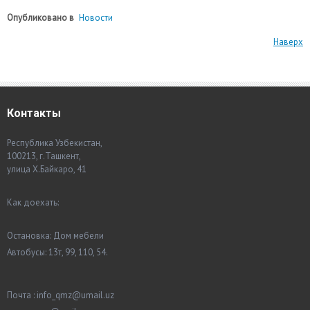
Опубликовано в
Новости
Наверх
Контакты
Республика Узбекистан,
100213, г.Ташкент,
улица Х.Байкаро, 41
Как доехать:
Остановка: Дом мебели
Автобусы: 13т, 99, 110, 54.
Почта : info_qmz@umail.uz