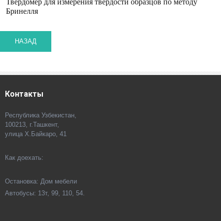
Твердомер для измерения твердости образцов по методу
Бринелля
Контакты
Республика Узбекистан,
100213, г.Ташкент,
улица Х.Байкаро, 41
Как доехать:
Остановка: Дом мебели
Автобусы: 13т, 99, 110, 54.