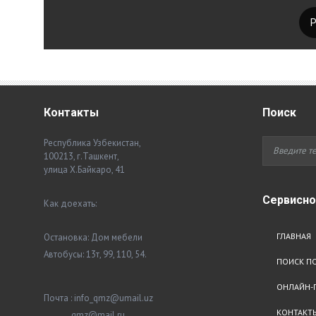
Контакты
Поиск
Республика Узбекистан,
100213, г.Ташкент,
улица Х.Байкаро, 41
Сервисн
Как доехать:
ГЛАВНАЯ
Остановка: Дом мебели
Автобусы: 13т, 99, 110, 54.
ПОИСК ПО
ОНЛАЙН-
Почта : info_qmz@umail.uz
КОНТАКТ
qmz@mail.ru