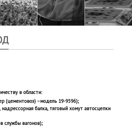
ОД
честву в области:
ер (цементовоз) –модель 19-9596);
, надрессорная балка, тяговый хомут автосцепки
в службы вагонов);