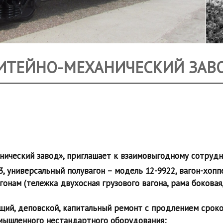
ИТЕЙНО-МЕХАНИЧЕСКИЙ ЗАВ
нический завод», приглашает к взаимовыгодному сотрудни
, универсальный полувагон – модель 12-9922, вагон-хопп
агонам
(тележка двухосная грузового вагона, рама боковая
щий, деповской, капитальный ремонт с продлением сроко
мышленного нестандартного оборудования;