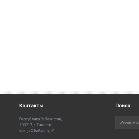
Контакты
Поиск
Республика Узбекистан,
100213, г.Ташкент,
улица Х.Байкаро, 41